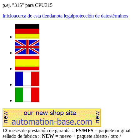
p.ej. "315" para CPU315
Inicio
acerca de esta tienda
nota legal
protección de datos
términos
12
meses de prestación de garantía ::
FS/MFS
= paquete original
sellado de fabrica ::
NEW
= nuevo + paquete abierto / otro /