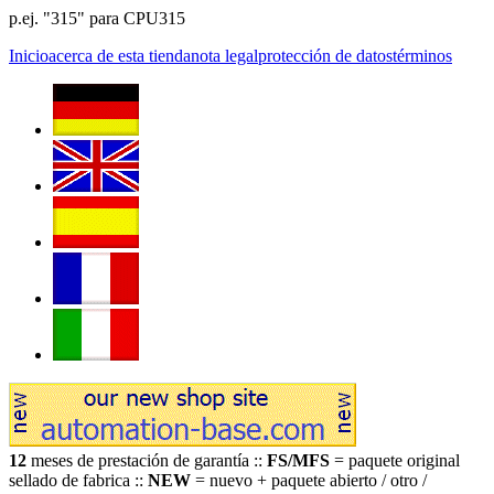
p.ej. "315" para CPU315
Inicio
acerca de esta tienda
nota legal
protección de datos
términos
12
meses de prestación de garantía ::
FS/MFS
= paquete original
sellado de fabrica ::
NEW
= nuevo + paquete abierto / otro /