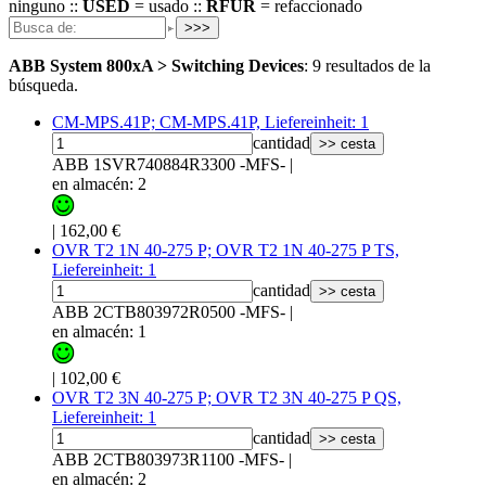
ninguno ::
USED
= usado ::
RFUR
= refaccionado
>>>
ABB System 800xA
> Switching Devices
:
9 resultados de la
búsqueda.
CM-MPS.41P; CM-MPS.41P, Liefereinheit: 1
cantidad
>> cesta
ABB 1SVR740884R3300 -MFS-
|
en almacén: 2
|
162,00 €
OVR T2 1N 40-275 P; OVR T2 1N 40-275 P TS,
Liefereinheit: 1
cantidad
>> cesta
ABB 2CTB803972R0500 -MFS-
|
en almacén: 1
|
102,00 €
OVR T2 3N 40-275 P; OVR T2 3N 40-275 P QS,
Liefereinheit: 1
cantidad
>> cesta
ABB 2CTB803973R1100 -MFS-
|
en almacén: 2