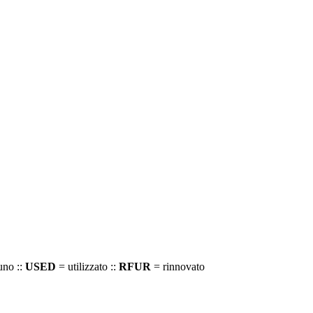
uno ::
USED
= utilizzato ::
RFUR
= rinnovato