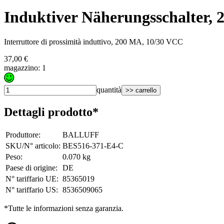
Induktiver Näherungsschalter,
Interruttore di prossimità induttivo, 200 MA, 10/30 VCC
37,00 €
magazzino: 1
quantità
>> carrello
Dettagli prodotto*
Produttore
:
BALLUFF
SKU/N° articolo
:
BES516-371-E4-C
Peso
:
0.070 kg
Paese di origine
:
DE
N° tariffario UE
:
85365019
N° tariffario US
:
8536509065
*Tutte le informazioni senza garanzia.