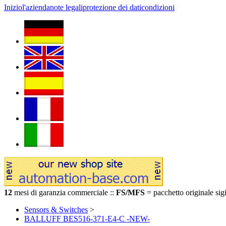
Inizio
l'azienda
note legali
protezione dei dati
condizioni
12
mesi di garanzia commerciale ::
FS/MFS
= pacchetto originale sigi
Sensors & Switches
>
BALLUFF BES516-371-E4-C -NEW-