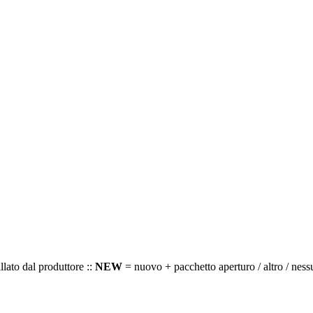
llato dal produttore ::
NEW
= nuovo + pacchetto aperturo / altro / ness