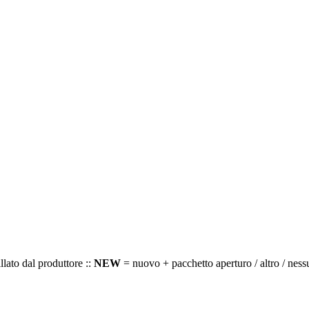
llato dal produttore ::
NEW
= nuovo + pacchetto aperturo / altro / ness