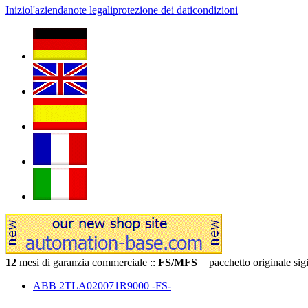
Inizio
l'azienda
note legali
protezione dei dati
condizioni
12
mesi di garanzia commerciale ::
FS/MFS
= pacchetto originale sigi
ABB 2TLA020071R9000 -FS-