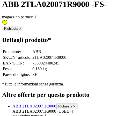
ABB 2TLA020071R9000 -FS-
magazzino partner: 1
Richiesta >
Dettagli prodotto*
Produttore
:
ABB
SKU/N° articolo
:
2TLA020071R9000
EAN/GTIN
:
7350024480245
Peso
:
0.160 kg
Paese di origine
:
SE
*Tutte le informazioni senza garanzia.
Altre offerte per questo prodotto
ABB 2TLA020071R9000
Richiesta >
ABB 2TLA020071R9000 -USED-
|
magazzino partner: 1