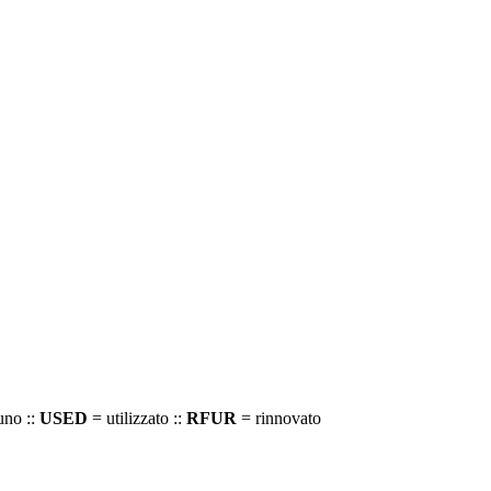
uno ::
USED
= utilizzato ::
RFUR
= rinnovato