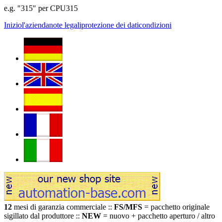
e.g. "315" per CPU315
Inizio
l'azienda
note legali
protezione dei dati
condizioni
12
mesi di garanzia commerciale ::
FS/MFS
= pacchetto originale
sigillato dal produttore ::
NEW
= nuovo + pacchetto aperturo / altro