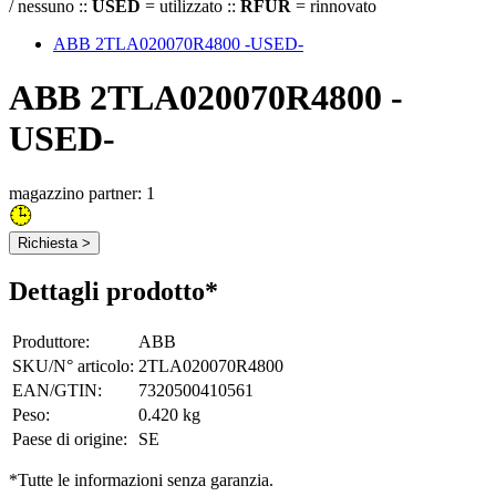
/ nessuno ::
USED
= utilizzato ::
RFUR
= rinnovato
ABB 2TLA020070R4800 -USED-
ABB 2TLA020070R4800 -
USED-
magazzino partner: 1
Richiesta >
Dettagli prodotto*
Produttore
:
ABB
SKU/N° articolo
:
2TLA020070R4800
EAN/GTIN
:
7320500410561
Peso
:
0.420 kg
Paese di origine
:
SE
*Tutte le informazioni senza garanzia.