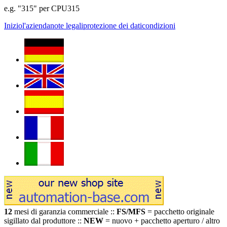
e.g. "315" per CPU315
Inizio
l'azienda
note legali
protezione dei dati
condizioni
12
mesi di garanzia commerciale ::
FS/MFS
= pacchetto originale
sigillato dal produttore ::
NEW
= nuovo + pacchetto aperturo / altro