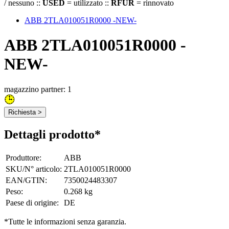
/ nessuno ::
USED
= utilizzato ::
RFUR
= rinnovato
ABB 2TLA010051R0000 -NEW-
ABB 2TLA010051R0000 -
NEW-
magazzino partner: 1
Richiesta >
Dettagli prodotto*
Produttore
:
ABB
SKU/N° articolo
:
2TLA010051R0000
EAN/GTIN
:
7350024483307
Peso
:
0.268 kg
Paese di origine
:
DE
*Tutte le informazioni senza garanzia.