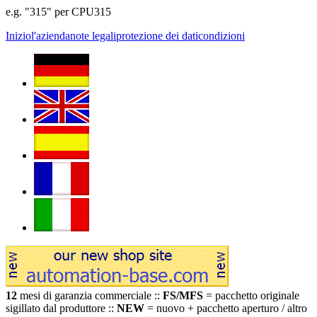
e.g. "315" per CPU315
Inizio
l'azienda
note legali
protezione dei dati
condizioni
12
mesi di garanzia commerciale ::
FS/MFS
= pacchetto originale
sigillato dal produttore ::
NEW
= nuovo + pacchetto aperturo / altro