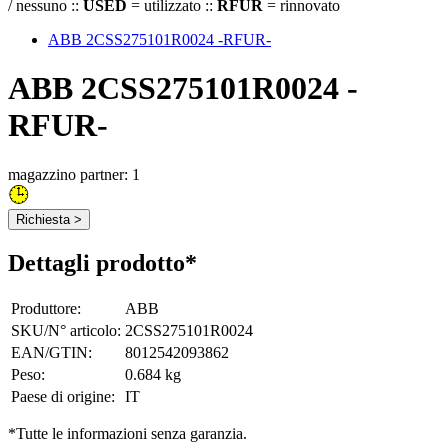
/ nessuno ::
USED
= utilizzato ::
RFUR
= rinnovato
ABB 2CSS275101R0024 -RFUR-
ABB 2CSS275101R0024 -
RFUR-
magazzino partner: 1
Richiesta >
Dettagli prodotto*
Produttore
:
ABB
SKU/N° articolo
:
2CSS275101R0024
EAN/GTIN
:
8012542093862
Peso
:
0.684 kg
Paese di origine
:
IT
*Tutte le informazioni senza garanzia.