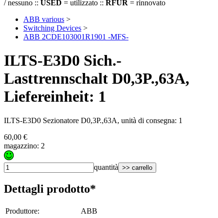
/ nessuno ::
USED
= utilizzato ::
RFUR
= rinnovato
ABB various
>
Switching Devices
>
ABB 2CDE103001R1901 -MFS-
ILTS-E3D0 Sich.-
Lasttrennschalt D0,3P.,63A,
Liefereinheit: 1
ILTS-E3D0 Sezionatore D0,3P.,63A, unità di consegna: 1
60,00 €
magazzino: 2
quantità
>> carrello
Dettagli prodotto*
Produttore
:
ABB