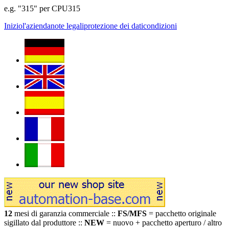
e.g. "315" per CPU315
Inizio
l'azienda
note legali
protezione dei dati
condizioni
12
mesi di garanzia commerciale ::
FS/MFS
= pacchetto originale
sigillato dal produttore ::
NEW
= nuovo + pacchetto aperturo / altro