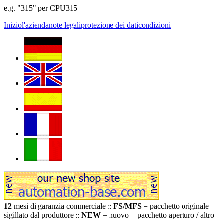
e.g. "315" per CPU315
Inizio
l'azienda
note legali
protezione dei dati
condizioni
12
mesi di garanzia commerciale ::
FS/MFS
= pacchetto originale
sigillato dal produttore ::
NEW
= nuovo + pacchetto aperturo / altro