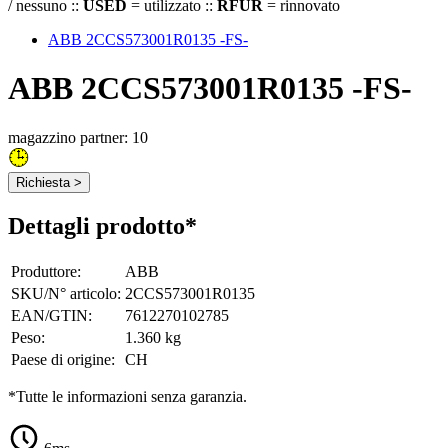
/ nessuno ::
USED
= utilizzato ::
RFUR
= rinnovato
ABB 2CCS573001R0135 -FS-
ABB 2CCS573001R0135 -FS-
magazzino partner: 10
Richiesta >
Dettagli prodotto*
Produttore
:
ABB
SKU/N° articolo
:
2CCS573001R0135
EAN/GTIN
:
7612270102785
Peso
:
1.360 kg
Paese di origine
:
CH
*Tutte le informazioni senza garanzia.