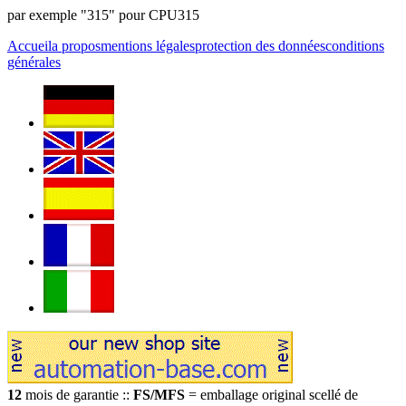
par exemple "315" pour CPU315
Accueil
a propos
mentions légales
protection des données
conditions
générales
12
mois de garantie ::
FS/MFS
= emballage original scellé de