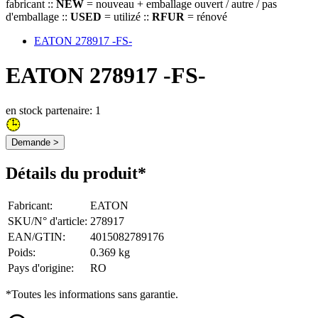
fabricant ::
NEW
= nouveau + emballage ouvert / autre / pas
d'emballage ::
USED
= utilizé ::
RFUR
= rénové
EATON 278917 -FS-
EATON 278917 -FS-
en stock partenaire: 1
Demande >
Détails du produit*
Fabricant
:
EATON
SKU/N° d'article
:
278917
EAN/GTIN
:
4015082789176
Poids
:
0.369 kg
Pays d'origine
:
RO
*Toutes les informations sans garantie.