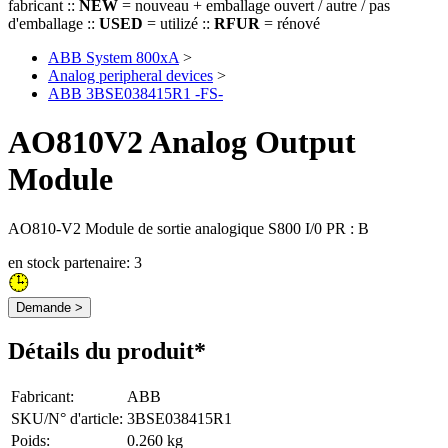
fabricant ::
NEW
= nouveau + emballage ouvert / autre / pas
d'emballage ::
USED
= utilizé ::
RFUR
= rénové
ABB System 800xA
>
Analog peripheral devices
>
ABB 3BSE038415R1 -FS-
AO810V2 Analog Output
Module
AO810-V2 Module de sortie analogique S800 I/0 PR : B
en stock partenaire: 3
Demande >
Détails du produit*
Fabricant
:
ABB
SKU/N° d'article
:
3BSE038415R1
Poids
:
0.260 kg