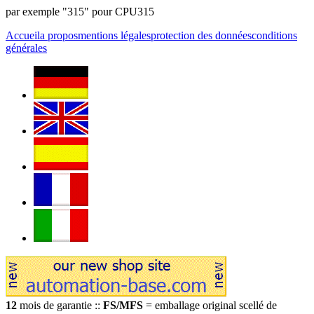
par exemple "315" pour CPU315
Accueil
a propos
mentions légales
protection des données
conditions
générales
12
mois de garantie ::
FS/MFS
= emballage original scellé de