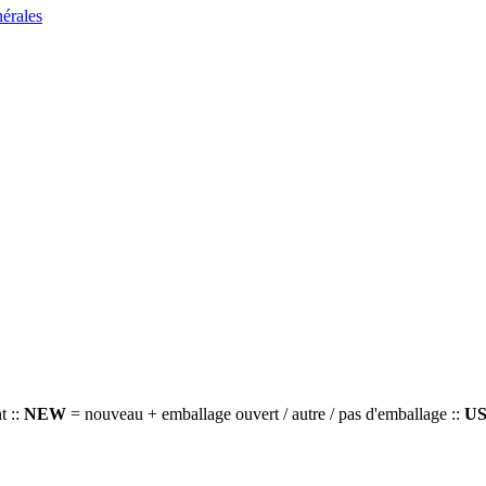
nérales
t ::
NEW
= nouveau + emballage ouvert / autre / pas d'emballage ::
U