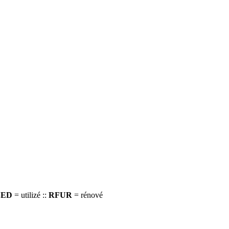
SED
= utilizé ::
RFUR
= rénové