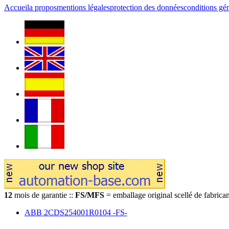
Accueil
a propos
mentions légales
protection des données
conditions gé
12
mois de garantie ::
FS/MFS
= emballage original scellé de fabrican
ABB 2CDS254001R0104 -FS-