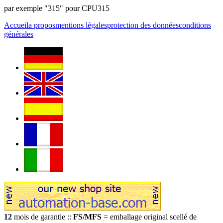
par exemple "315" pour CPU315
Accueil
a propos
mentions légales
protection des données
conditions
générales
12
mois de garantie ::
FS/MFS
= emballage original scellé de