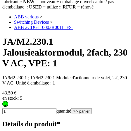
fabricant ::
NEW
= nouveau + emballage ouvert / autre / pas
d'emballage ::
USED
= utilizé ::
RFUR
= rénové
ABB various
>
Switching Devices
>
ABB 2CDG110003R0011 -FS-
JA/M2.230.1
Jalousieaktormodul, 2fach, 230
V AC, VPE: 1
JA/M2.230.1 ; JA/M2.230.1 Module d'actionneur de volet, 2-f, 230
V AC, Unité d'emballage : 1
43,50 €
en stock: 5
quantité
>> panier
Détails du produit*