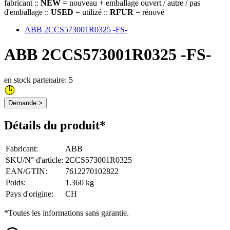
fabricant ::
NEW
= nouveau + emballage ouvert / autre / pas
d'emballage ::
USED
= utilizé ::
RFUR
= rénové
ABB 2CCS573001R0325 -FS-
ABB 2CCS573001R0325 -FS-
en stock partenaire: 5
Demande >
Détails du produit*
Fabricant
:
ABB
SKU/N° d'article
:
2CCS573001R0325
EAN/GTIN
:
7612270102822
Poids
:
1.360 kg
Pays d'origine
:
CH
*Toutes les informations sans garantie.