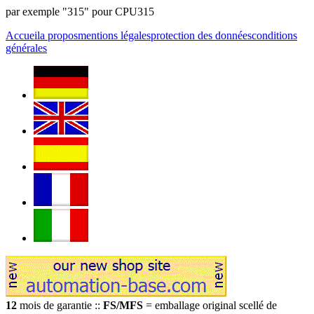
par exemple "315" pour CPU315
Accueil
a propos
mentions légales
protection des données
conditions
générales
12
mois de garantie ::
FS/MFS
= emballage original scellé de