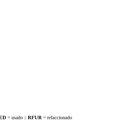
ED
= usado ::
RFUR
= refaccionado