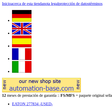
Inicio
acerca de esta tienda
nota legal
protección de datos
términos
12
meses de prestación de garantía ::
FS/MFS
= paquete original sella
EATON 277834 -USED-