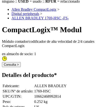
ninguno ::
USED
= usado ::
RFUR
= refaccionado
Allen Bradley CompactLogix
>
Digital peripherals
>
ALLEN BRADLEY 1769-HSC -FS-
CompactLogix™ Modul
Módulo contador/codificador de alta velocidad de 2/4 canales
CompactLogix
en almacén de socio: 1
Consulta >
Detalles del producto*
Fabricante
:
ALLEN BRADLEY
SKU/Nº de artículo
:
1769-HSC
UPC/GTIN
:
10662468992814
Peso
:
0.252 kg
País de origen
:
US