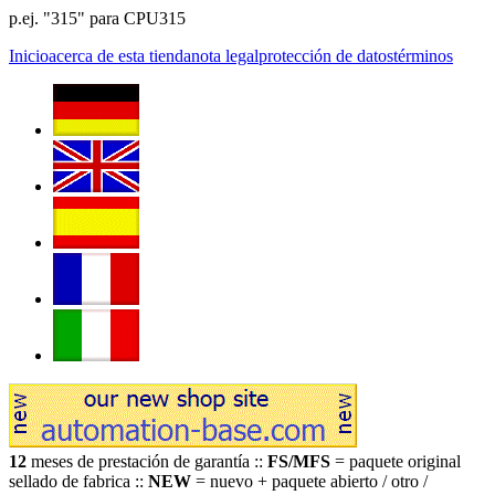
p.ej. "315" para CPU315
Inicio
acerca de esta tienda
nota legal
protección de datos
términos
12
meses de prestación de garantía ::
FS/MFS
= paquete original
sellado de fabrica ::
NEW
= nuevo + paquete abierto / otro /