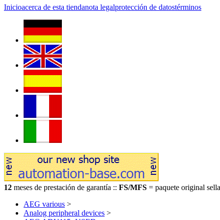
Inicio
acerca de esta tienda
nota legal
protección de datos
términos
12
meses de prestación de garantía ::
FS/MFS
= paquete original sella
AEG various
>
Analog peripheral devices
>