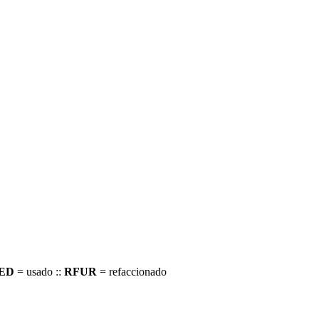
ED
= usado ::
RFUR
= refaccionado