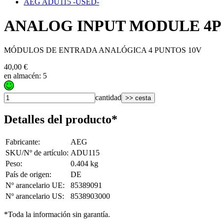
AEG ADU115 -USED-
ANALOG INPUT MODULE 4P
MÓDULOS DE ENTRADA ANALÓGICA 4 PUNTOS 10V
40,00 €
en almacén: 5
cantidad
>> cesta
Detalles del producto*
Fabricante
:
AEG
SKU/Nº de artículo
:
ADU115
Peso
:
0.404 kg
País de origen
:
DE
Nº arancelario UE
:
85389091
Nº arancelario US
:
8538903000
*Toda la información sin garantía.