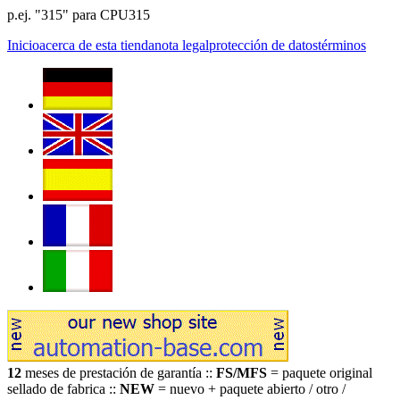
p.ej. "315" para CPU315
Inicio
acerca de esta tienda
nota legal
protección de datos
términos
12
meses de prestación de garantía ::
FS/MFS
= paquete original
sellado de fabrica ::
NEW
= nuevo + paquete abierto / otro /