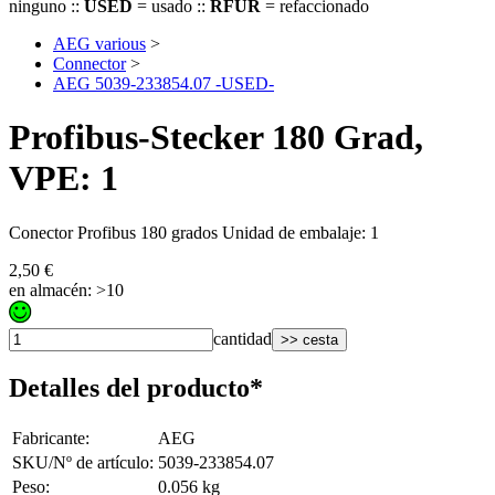
ninguno ::
USED
= usado ::
RFUR
= refaccionado
AEG various
>
Connector
>
AEG 5039-233854.07 -USED-
Profibus-Stecker 180 Grad,
VPE: 1
Conector Profibus 180 grados Unidad de embalaje: 1
2,50 €
en almacén: >10
cantidad
>> cesta
Detalles del producto*
Fabricante
:
AEG
SKU/Nº de artículo
:
5039-233854.07
Peso
:
0.056 kg