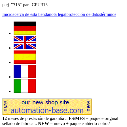
p.ej. "315" para CPU315
Inicio
acerca de esta tienda
nota legal
protección de datos
términos
12
meses de prestación de garantía ::
FS/MFS
= paquete original
sellado de fabrica ::
NEW
= nuevo + paquete abierto / otro /