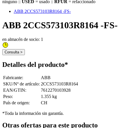
ninguno ::
USED
= usado ::
RFUR
= refaccionado
ABB 2CCS573103R8164 -FS-
ABB 2CCS573103R8164 -FS-
en almacén de socio: 1
Consulta >
Detalles del producto*
Fabricante
:
ABB
SKU/Nº de artículo
:
2CCS573103R8164
EAN/GTIN
:
7612270103928
Peso
:
1.355 kg
País de origen
:
CH
*Toda la información sin garantía.
Otras ofertas para este producto