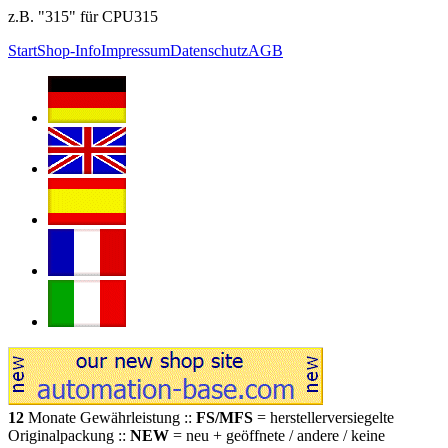
z.B. "315" für CPU315
Start
Shop-Info
Impressum
Datenschutz
AGB
12
Monate Gewährleistung ::
FS/MFS
= herstellerversiegelte
Originalpackung ::
NEW
= neu + geöffnete / andere / keine