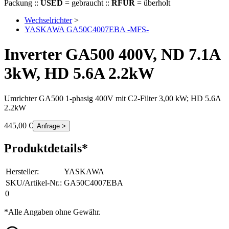
Packung ::
USED
= gebraucht ::
RFUR
= überholt
Wechselrichter
>
YASKAWA GA50C4007EBA -MFS-
Inverter GA500 400V, ND 7.1A
3kW, HD 5.6A 2.2kW
Umrichter GA500 1-phasig 400V mit C2-Filter 3,00 kW; HD 5.6A
2.2kW
445,00 €
Anfrage >
Produktdetails*
Hersteller
:
YASKAWA
SKU/Artikel-Nr.
:
GA50C4007EBA
0
*Alle Angaben ohne Gewähr.