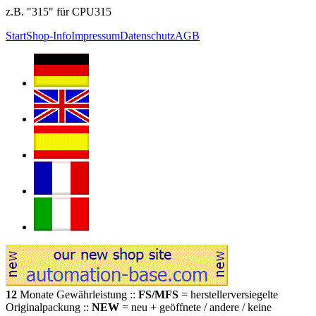
z.B. "315" für CPU315
Start
Shop-Info
Impressum
Datenschutz
AGB
12
Monate Gewährleistung ::
FS/MFS
= herstellerversiegelte
Originalpackung ::
NEW
= neu + geöffnete / andere / keine