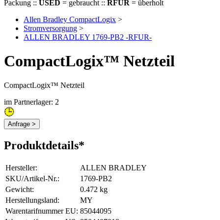
Packung ::
USED
= gebraucht ::
RFUR
= überholt
Allen Bradley CompactLogix
>
Stromversorgung
>
ALLEN BRADLEY 1769-PB2 -RFUR-
CompactLogix™ Netzteil
CompactLogix™ Netzteil
im Partnerlager: 2
Anfrage >
Produktdetails*
Hersteller
:
ALLEN BRADLEY
SKU/Artikel-Nr.
:
1769-PB2
Gewicht
:
0.472 kg
Herstellungsland
:
MY
Warentarifnummer EU
:
85044095