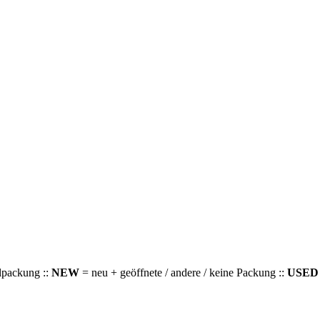
alpackung ::
NEW
= neu + geöffnete / andere / keine Packung ::
USED