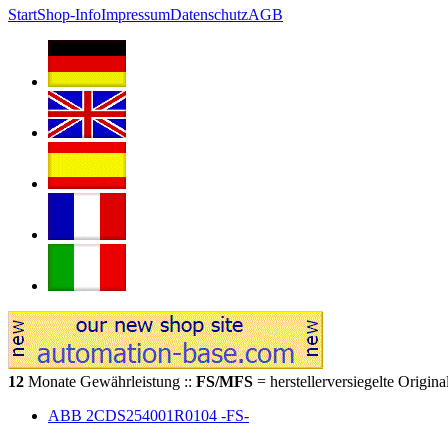
Start
Shop-Info
Impressum
Datenschutz
AGB
12
Monate Gewährleistung ::
FS/MFS
= herstellerversiegelte Origin
ABB 2CDS254001R0104 -FS-