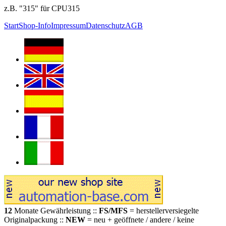
z.B. "315" für CPU315
Start
Shop-Info
Impressum
Datenschutz
AGB
12
Monate Gewährleistung ::
FS/MFS
= herstellerversiegelte
Originalpackung ::
NEW
= neu + geöffnete / andere / keine