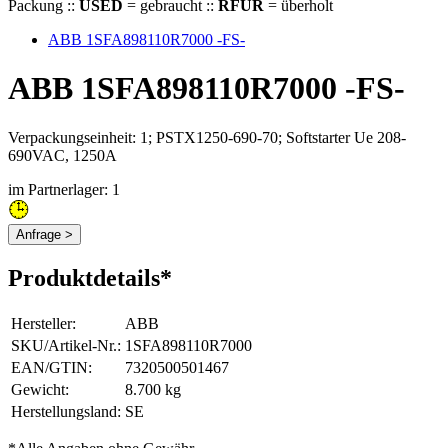
Packung ::
USED
= gebraucht ::
RFUR
= überholt
ABB 1SFA898110R7000 -FS-
ABB 1SFA898110R7000 -FS-
Verpackungseinheit: 1; PSTX1250-690-70; Softstarter Ue 208-
690VAC, 1250A
im Partnerlager: 1
Anfrage >
Produktdetails*
Hersteller
:
ABB
SKU/Artikel-Nr.
:
1SFA898110R7000
EAN/GTIN
:
7320500501467
Gewicht
:
8.700 kg
Herstellungsland
:
SE