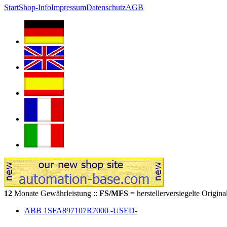
Start
Shop-Info
Impressum
Datenschutz
AGB
12
Monate Gewährleistung ::
FS/MFS
= herstellerversiegelte Origin
ABB 1SFA897107R7000 -USED-