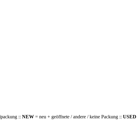
alpackung ::
NEW
= neu + geöffnete / andere / keine Packung ::
USED