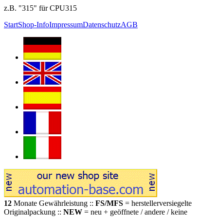
z.B. "315" für CPU315
Start
Shop-Info
Impressum
Datenschutz
AGB
12
Monate Gewährleistung ::
FS/MFS
= herstellerversiegelte
Originalpackung ::
NEW
= neu + geöffnete / andere / keine