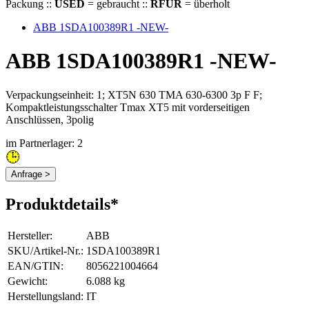
Packung ::
USED
= gebraucht ::
RFUR
= überholt
ABB 1SDA100389R1 -NEW-
ABB 1SDA100389R1 -NEW-
Verpackungseinheit: 1; XT5N 630 TMA 630-6300 3p F F;
Kompaktleistungsschalter Tmax XT5 mit vorderseitigen
Anschlüssen, 3polig
im Partnerlager: 2
Anfrage >
Produktdetails*
Hersteller
:
ABB
SKU/Artikel-Nr.
:
1SDA100389R1
EAN/GTIN
:
8056221004664
Gewicht
:
6.088 kg
Herstellungsland
:
IT