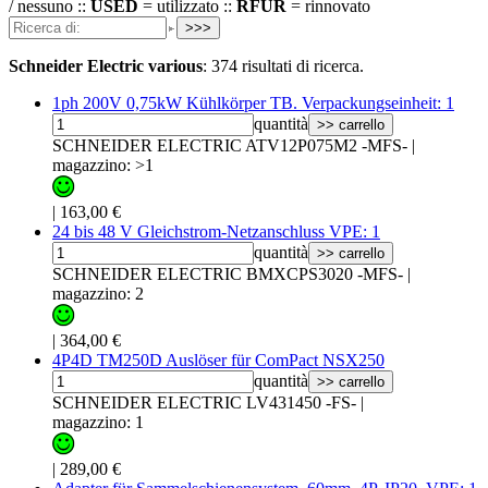
/ nessuno ::
USED
= utilizzato ::
RFUR
= rinnovato
>>>
Schneider Electric various
:
374 risultati di ricerca.
1ph 200V 0,75kW Kühlkörper TB. Verpackungseinheit: 1
quantità
>> carrello
SCHNEIDER ELECTRIC ATV12P075M2 -MFS-
|
magazzino: >1
|
163,00 €
24 bis 48 V Gleichstrom-Netzanschluss VPE: 1
quantità
>> carrello
SCHNEIDER ELECTRIC BMXCPS3020 -MFS-
|
magazzino: 2
|
364,00 €
4P4D TM250D Auslöser für ComPact NSX250
quantità
>> carrello
SCHNEIDER ELECTRIC LV431450 -FS-
|
magazzino: 1
|
289,00 €