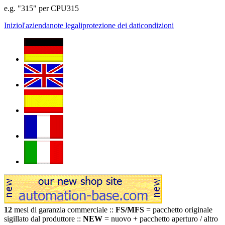
e.g. "315" per CPU315
Inizio
l'azienda
note legali
protezione dei dati
condizioni
12
mesi di garanzia commerciale ::
FS/MFS
= pacchetto originale
sigillato dal produttore ::
NEW
= nuovo + pacchetto aperturo / altro