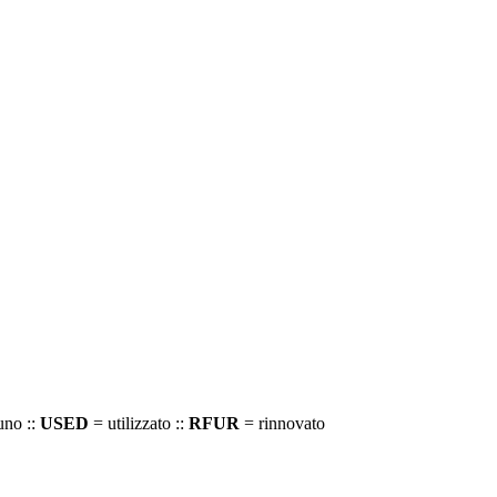
uno ::
USED
= utilizzato ::
RFUR
= rinnovato