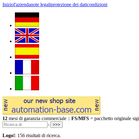
Inizio
l'azienda
note legali
protezione dei dati
condizioni
12
mesi di garanzia commerciale ::
FS/MFS
= pacchetto originale sigi
>>>
Logo!
:
156 risultati di ricerca.