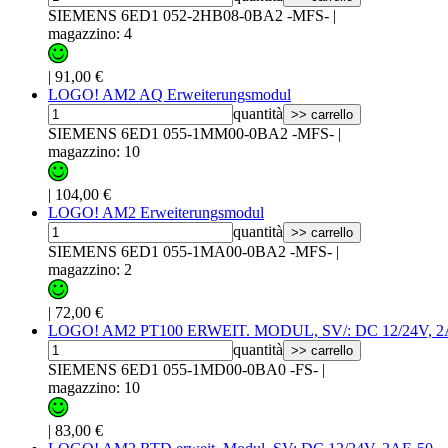
SIEMENS 6ED1 052-2HB08-0BA2 -MFS-
|
magazzino: 4
|
91,00 €
LOGO! AM2 AQ Erweiterungsmodul
quantità
>> carrello
SIEMENS 6ED1 055-1MM00-0BA2 -MFS-
|
magazzino: 10
|
104,00 €
LOGO! AM2 Erweiterungsmodul
quantità
>> carrello
SIEMENS 6ED1 055-1MA00-0BA2 -MFS-
|
magazzino: 2
|
72,00 €
LOGO! AM2 PT100 ERWEIT. MODUL, SV/: DC 12/24V, 
quantità
>> carrello
SIEMENS 6ED1 055-1MD00-0BA0 -FS-
|
magazzino: 10
|
83,00 €