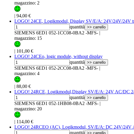
magazzino: 2
|
94,00 €
LOGO! 24CE, Logikmodul, Display SV/E/A: 24V/24V/24V tr
quantità
>> carrello
SIEMENS 6ED1 052-1CC08-0BA2 -MFS-
|
magazzino: 15
|
101,00 €
LOGO! 24CEo, logic module, without display
quantità
>> carrello
SIEMENS 6ED1 052-2CC08-0BA2 -MFS-
|
magazzino: 4
|
88,00 €
LOGO! 24RCE, Logikmodul,Display SV/E/A: 24V AC/DC 24
quantità
>> carrello
SIEMENS 6ED1 052-1HB08-0BA2 -MFS-
|
magazzino: 20
|
114,00 €
LOGO! 24RCEO (AC), Logikmodul, SV/E/A: DC 24V/24V A
quantità
>> carrello