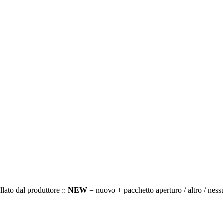
llato dal produttore ::
NEW
= nuovo + pacchetto aperturo / altro / ness