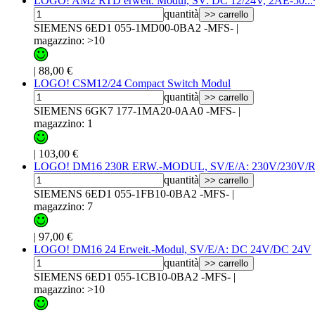
LOGO! AM2 RTD erweit. Modul, SV: DC 12/24V, 2AE-50...
quantità
>> carrello
SIEMENS 6ED1 055-1MD00-0BA2 -MFS-
|
magazzino: >10
|
88,00 €
LOGO! CSM12/24 Compact Switch Modul
quantità
>> carrello
SIEMENS 6GK7 177-1MA20-0AA0 -MFS-
|
magazzino: 1
|
103,00 €
LOGO! DM16 230R ERW.-MODUL, SV/E/A: 230V/230V
quantità
>> carrello
SIEMENS 6ED1 055-1FB10-0BA2 -MFS-
|
magazzino: 7
|
97,00 €
LOGO! DM16 24 Erweit.-Modul, SV/E/A: DC 24V/DC 24V
quantità
>> carrello
SIEMENS 6ED1 055-1CB10-0BA2 -MFS-
|
magazzino: >10