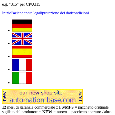
e.g. "315" per CPU315
Inizio
l'azienda
note legali
protezione dei dati
condizioni
12
mesi di garanzia commerciale ::
FS/MFS
= pacchetto originale
sigillato dal produttore ::
NEW
= nuovo + pacchetto aperturo / altro