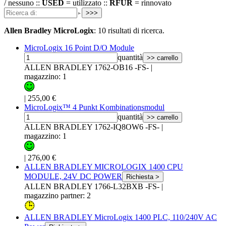
/ nessuno ::
USED
= utilizzato ::
RFUR
= rinnovato
>>>
Allen Bradley MicroLogix
:
10 risultati di ricerca.
MicroLogix 16 Point D/O Module
quantità
>> carrello
ALLEN BRADLEY 1762-OB16 -FS-
|
magazzino: 1
|
255,00 €
MicroLogix™ 4 Punkt Kombinationsmodul
quantità
>> carrello
ALLEN BRADLEY 1762-IQ8OW6 -FS-
|
magazzino: 1
|
276,00 €
ALLEN BRADLEY MICROLOGIX 1400 CPU
MODULE, 24V DC POWER
Richiesta >
ALLEN BRADLEY 1766-L32BXB -FS-
|
magazzino partner: 2
ALLEN BRADLEY MicroLogix 1400 PLC, 110/240V AC