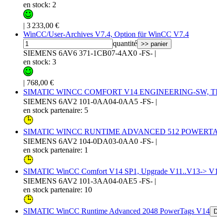
en stock: 2
|
3 233,00 €
WinCC/User-Archives V7.4, Option für WinCC V7.4
quantité
>> panier
SIEMENS 6AV6 371-1CB07-4AX0 -FS-
|
en stock: 3
|
768,00 €
SIMATIC WINCC COMFORT V14 ENGINEERING-SW, T
SIEMENS 6AV2 101-0AA04-0AA5 -FS-
|
en stock partenaire: 5
SIMATIC WINCC RUNTIME ADVANCED 512 POWERTA
SIEMENS 6AV2 104-0DA03-0AA0 -FS-
|
en stock partenaire: 1
SIMATIC WinCC Comfort V14 SP1, Upgrade V11..V13-> V
SIEMENS 6AV2 101-3AA04-0AE5 -FS-
|
en stock partenaire: 10
SIMATIC WinCC Runtime Advanced 2048 PowerTags V14