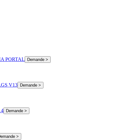
IA PORTAL
Demande >
GS V13
Demande >
14
Demande >
Demande >