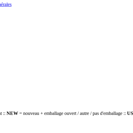
nérales
t ::
NEW
= nouveau + emballage ouvert / autre / pas d'emballage ::
U