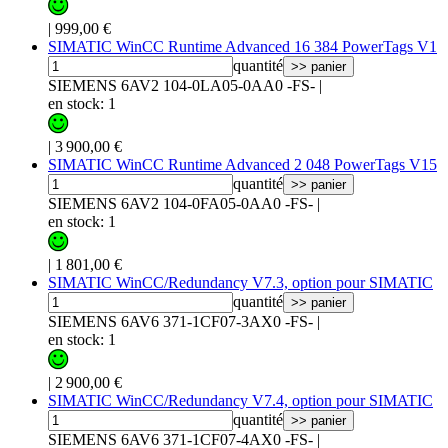
|
999,00 €
SIMATIC WinCC Runtime Advanced 16 384 PowerTags V1
quantité
>> panier
SIEMENS 6AV2 104-0LA05-0AA0 -FS-
|
en stock: 1
|
3 900,00 €
SIMATIC WinCC Runtime Advanced 2 048 PowerTags V15
quantité
>> panier
SIEMENS 6AV2 104-0FA05-0AA0 -FS-
|
en stock: 1
|
1 801,00 €
SIMATIC WinCC/Redundancy V7.3, option pour SIMATIC
quantité
>> panier
SIEMENS 6AV6 371-1CF07-3AX0 -FS-
|
en stock: 1
|
2 900,00 €
SIMATIC WinCC/Redundancy V7.4, option pour SIMATIC
quantité
>> panier
SIEMENS 6AV6 371-1CF07-4AX0 -FS-
|