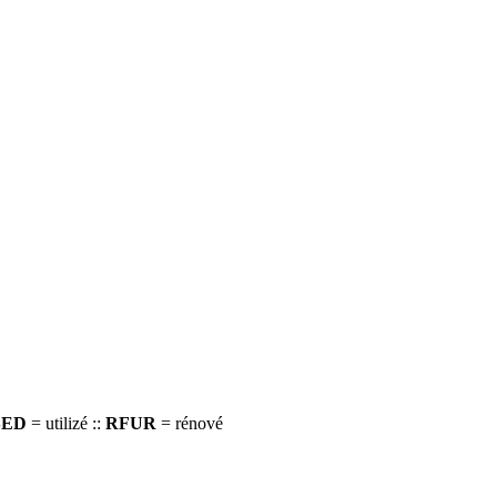
SED
= utilizé ::
RFUR
= rénové