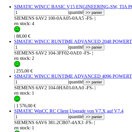
SIMATIC WINCC BASIC V15 ENGINEERING-SW, TIA 
quantité
>> panier
SIEMENS 6AV2 100-0AA05-0AA5 -FS-
|
en stock: 4
|
88,00 €
SIMATIC WINCC RUNTIME ADVANCED 2048 POWERT
quantité
>> panier
SIEMENS 6AV2 104-3FF02-0AE0 -FS-
|
en stock: 2
|
255,00 €
SIMATIC WINCC RUNTIME ADVANCED 4096 POWERT
quantité
>> panier
SIEMENS 6AV2 104-0HA03-0AA0 -FS-
|
en stock: 1
|
1 576,00 €
SIMATIC WinCC RC Client Upgrade von V7.X auf V7.4
quantité
>> panier
SIEMENS 6AV6 381-2CB07-4AX3 -FS-
|
en stock: 1