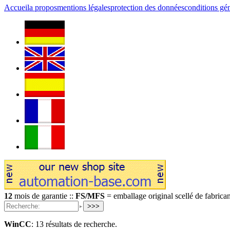
Accueil
a propos
mentions légales
protection des données
conditions gé
12
mois de garantie ::
FS/MFS
= emballage original scellé de fabrican
>>>
WinCC
:
13 résultats de recherche.