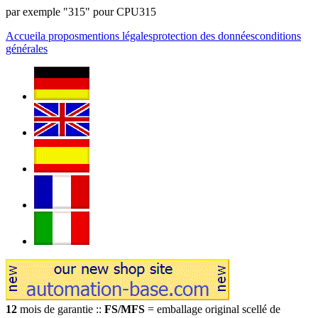
par exemple "315" pour CPU315
Accueil
a propos
mentions légales
protection des données
conditions
générales
12
mois de garantie ::
FS/MFS
= emballage original scellé de