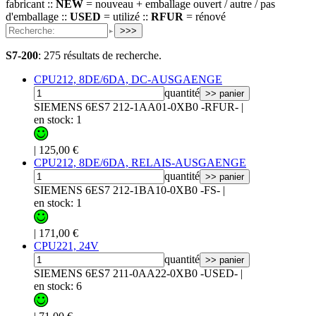
fabricant ::
NEW
= nouveau + emballage ouvert / autre / pas
d'emballage ::
USED
= utilizé ::
RFUR
= rénové
>>>
S7-200
:
275 résultats de recherche.
CPU212, 8DE/6DA, DC-AUSGAENGE
quantité
>> panier
SIEMENS 6ES7 212-1AA01-0XB0 -RFUR-
|
en stock: 1
|
125,00 €
CPU212, 8DE/6DA, RELAIS-AUSGAENGE
quantité
>> panier
SIEMENS 6ES7 212-1BA10-0XB0 -FS-
|
en stock: 1
|
171,00 €
CPU221, 24V
quantité
>> panier
SIEMENS 6ES7 211-0AA22-0XB0 -USED-
|
en stock: 6