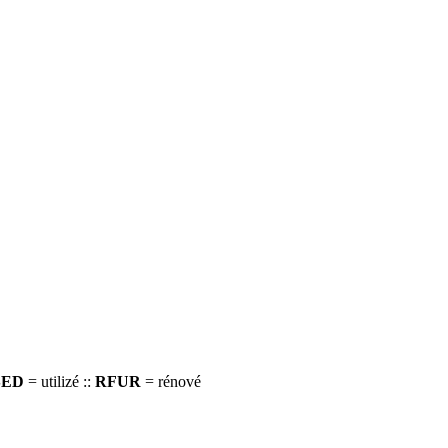
SED
= utilizé ::
RFUR
= rénové