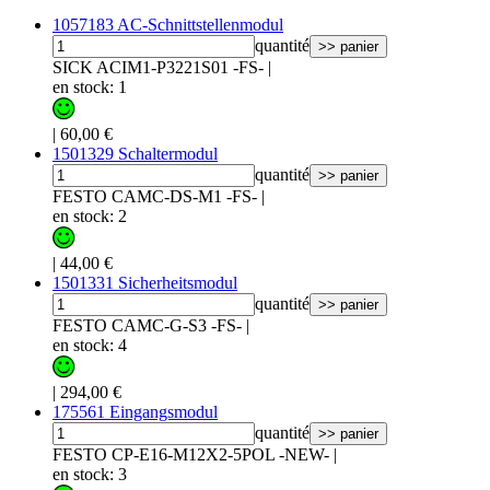
1057183 AC-Schnittstellenmodul
quantité
>> panier
SICK ACIM1-P3221S01 -FS-
|
en stock: 1
|
60,00 €
1501329 Schaltermodul
quantité
>> panier
FESTO CAMC-DS-M1 -FS-
|
en stock: 2
|
44,00 €
1501331 Sicherheitsmodul
quantité
>> panier
FESTO CAMC-G-S3 -FS-
|
en stock: 4
|
294,00 €
175561 Eingangsmodul
quantité
>> panier
FESTO CP-E16-M12X2-5POL -NEW-
|
en stock: 3