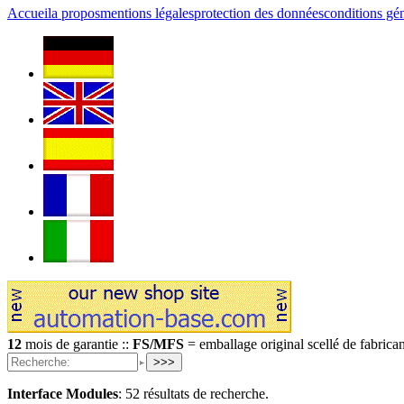
Accueil
a propos
mentions légales
protection des données
conditions gé
12
mois de garantie ::
FS/MFS
= emballage original scellé de fabrican
>>>
Interface Modules
:
52 résultats de recherche.