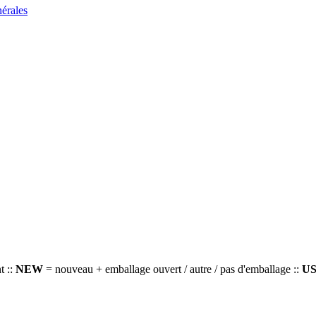
nérales
t ::
NEW
= nouveau + emballage ouvert / autre / pas d'emballage ::
U