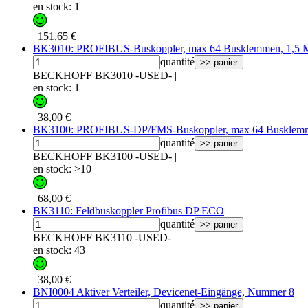
en stock: 1
|
151,65 €
BK3010: PROFIBUS-Buskoppler, max 64 Busklemmen, 1,5
quantité
>> panier
BECKHOFF BK3010 -USED-
|
en stock: 1
|
38,00 €
BK3100: PROFIBUS-DP/FMS-Buskoppler, max 64 Busklem
quantité
>> panier
BECKHOFF BK3100 -USED-
|
en stock: >10
|
68,00 €
BK3110: Feldbuskoppler Profibus DP ECO
quantité
>> panier
BECKHOFF BK3110 -USED-
|
en stock: 43
|
38,00 €
BNI0004 Aktiver Verteiler, Devicenet-Eingänge, Nummer 8
quantité
>> panier