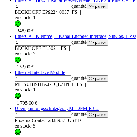
EtherCAT Box, 4-Kanal-Powerverteiler, ENP auf EtherCAT P
quantité
>> panier
BECKHOFF EP9224-0037 -FS-
|
en stock: 1
|
348,00 €
EtherCAT-Klemme, 1-Kanal-Encoder-Interface, SinCos, 1 Vss
quantité
>> panier
BECKHOFF EL5021 -FS-
|
en stock: 3
|
152,00 €
Ethernet Interface Module
quantité
>> panier
MITSUBISHI AJ71QE71N-T -FS-
|
en stock: 1
|
1 795,00 €
Überspannungsschutzgerät, MT-2FM-RJ12
quantité
>> panier
Phoenix Contact 2838937 -USED-
|
en stock: 5