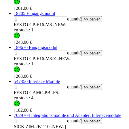
|
201,00 €
18205 Eingangsmodul
quantité
>> panier
FESTO CP-E16-M8 -NEW-
|
en stock: 1
|
243,00 €
189670 Eingangsmodul
quantité
>> panier
FESTO CP-E16-M8-Z -NEW-
|
en stock: 1
|
263,00 €
547450 Interface Module
quantité
>> panier
FESTO CAMC-PB -FS-
|
en stock: 4
|
182,00 €
7029704 Integrationsmodule und Adapter: Interfacemodule
quantité
>> panier
SICK ZIM-2B1110 -NEW-
|