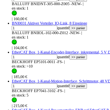
BALLUFF BNIDNT-305-000-Z005 -NEW-
|
en stock: 1
|
160,00 €
BNI0031 Aktiver Verteiler, IO-Link, 8 Eingänge
quantité
>> panier
BALLUFF BNIIOL-102-000-Z012 -NEW-
|
en stock: 1
|
104,00 €
EtherCAT Box, 1-Kanal-Encoder-Interface, inkremental, 5 V
quantité
>> panier
BECKHOFF EP5101-0011 -FS-
|
en stock: >10
|
185,00 €
EtherCAT Box, 1-Kanal-Motion-Interface, Schrittmotor, 48 
quantité
>> panier
BECKHOFF EP7041-3102 -FS-
|
en stock: 5
|
215,00 €