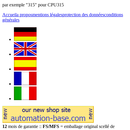
par exemple "315" pour CPU315
Accueil
a propos
mentions légales
protection des données
conditions
générales
12
mois de garantie ::
FS/MFS
= emballage original scellé de