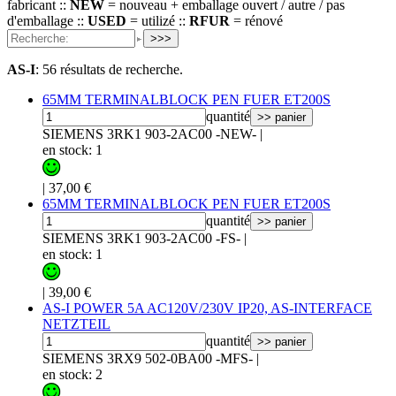
fabricant ::
NEW
= nouveau + emballage ouvert / autre / pas
d'emballage ::
USED
= utilizé ::
RFUR
= rénové
>>>
AS-I
:
56 résultats de recherche.
65MM TERMINALBLOCK PEN FUER ET200S
quantité
>> panier
SIEMENS 3RK1 903-2AC00 -NEW-
|
en stock: 1
|
37,00 €
65MM TERMINALBLOCK PEN FUER ET200S
quantité
>> panier
SIEMENS 3RK1 903-2AC00 -FS-
|
en stock: 1
|
39,00 €
AS-I POWER 5A AC120V/230V IP20, AS-INTERFACE
NETZTEIL
quantité
>> panier
SIEMENS 3RX9 502-0BA00 -MFS-
|
en stock: 2