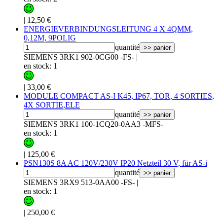
|
12,50 €
ENERGIEVERBINDUNGSLEITUNG 4 X 4QMM,
0,12M, 9POLIG
quantité
>> panier
SIEMENS 3RK1 902-0CG00 -FS-
|
en stock: 1
|
33,00 €
MODULE COMPACT AS-I K45, IP67, TOR, 4 SORTIES,
4X SORTIE,ELE
quantité
>> panier
SIEMENS 3RK1 100-1CQ20-0AA3 -MFS-
|
en stock: 1
|
125,00 €
PSN130S 8A AC 120V/230V IP20 Netzteil 30 V, für AS-i
quantité
>> panier
SIEMENS 3RX9 513-0AA00 -FS-
|
en stock: 1
|
250,00 €