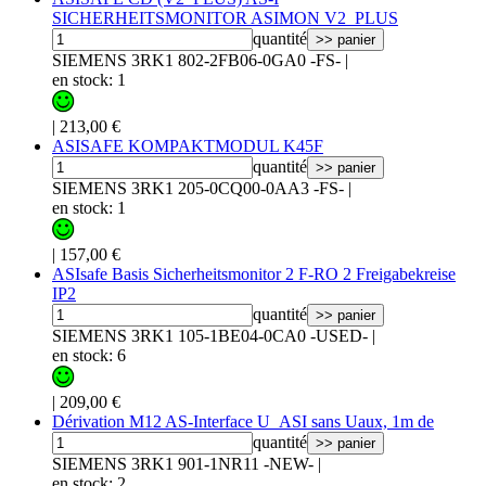
SICHERHEITSMONITOR ASIMON V2_PLUS
quantité
>> panier
SIEMENS 3RK1 802-2FB06-0GA0 -FS-
|
en stock: 1
|
213,00 €
ASISAFE KOMPAKTMODUL K45F
quantité
>> panier
SIEMENS 3RK1 205-0CQ00-0AA3 -FS-
|
en stock: 1
|
157,00 €
ASIsafe Basis Sicherheitsmonitor 2 F-RO 2 Freigabekreise
IP2
quantité
>> panier
SIEMENS 3RK1 105-1BE04-0CA0 -USED-
|
en stock: 6
|
209,00 €
Dérivation M12 AS-Interface U_ASI sans Uaux, 1m de
quantité
>> panier
SIEMENS 3RK1 901-1NR11 -NEW-
|
en stock: 2