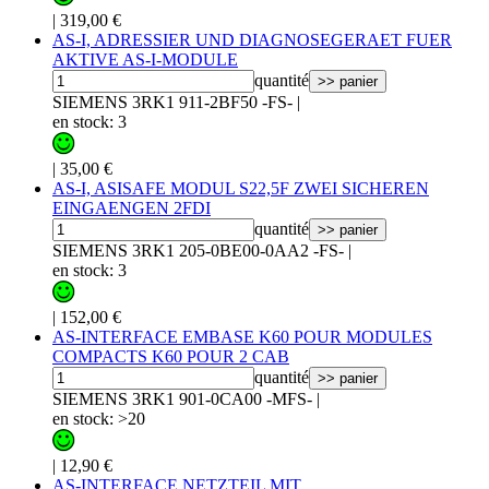
|
319,00 €
AS-I, ADRESSIER UND DIAGNOSEGERAET FUER
AKTIVE AS-I-MODULE
quantité
>> panier
SIEMENS 3RK1 911-2BF50 -FS-
|
en stock: 3
|
35,00 €
AS-I, ASISAFE MODUL S22,5F ZWEI SICHEREN
EINGAENGEN 2FDI
quantité
>> panier
SIEMENS 3RK1 205-0BE00-0AA2 -FS-
|
en stock: 3
|
152,00 €
AS-INTERFACE EMBASE K60 POUR MODULES
COMPACTS K60 POUR 2 CAB
quantité
>> panier
SIEMENS 3RK1 901-0CA00 -MFS-
|
en stock: >20
|
12,90 €
AS-INTERFACE NETZTEIL MIT