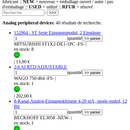
fabricant ::
NEW
= nouveau + emballage ouvert / autre / pas
d'emballage ::
USED
= utilizé ::
RFUR
= rénové
>>>
Analog peripheral devices
:
40 résultats de recherche.
152964 - ST Serie Eingangsmodul, 2 Eingänge
quantité
>> panier
MITSUBISHI ST1X2-DE1-1PC -FS-
|
en stock: 8
|
13,90 €
2/4 AI RTD/ADJUSTABLE
quantité
>> panier
WAGO 750-464 -FS-
|
en stock: 1
|
202,00 €
8-Kanal-Analog-Eingangsklemme 4-20 mA, single-ended, 12
Bit
quantité
>> panier
BECKHOFF EL3058 -NEW-
|
en stock: 1