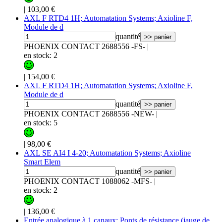
|
103,00 €
AXL F RTD4 1H; Automatation Systems; Axioline F,
Module de d
quantité
>> panier
PHOENIX CONTACT 2688556 -FS-
|
en stock: 2
|
154,00 €
AXL F RTD4 1H; Automatation Systems; Axioline F,
Module de d
quantité
>> panier
PHOENIX CONTACT 2688556 -NEW-
|
en stock: 5
|
98,00 €
AXL SE AI4 I 4-20; Automatation Systems; Axioline
Smart Elem
quantité
>> panier
PHOENIX CONTACT 1088062 -MFS-
|
en stock: 2
|
136,00 €
Entrée analogique à 1 canaux; Ponts de résistance (jauge de