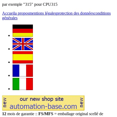
par exemple "315" pour CPU315
Accueil
a propos
mentions légales
protection des données
conditions
générales
12
mois de garantie ::
FS/MFS
= emballage original scellé de