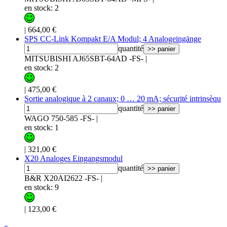
en stock: 2
|
664,00 €
SPS CC-Link Kompakt E/A Modul; 4 Analogeingänge
quantité
>> panier
MITSUBISHI AJ65SBT-64AD -FS-
|
en stock: 2
|
475,00 €
Sortie analogique à 2 canaux; 0 … 20 mA; sécurité intrinsèqu
quantité
>> panier
WAGO 750-585 -FS-
|
en stock: 1
|
321,00 €
X20 Analoges Eingangsmodul
quantité
>> panier
B&R X20AI2622 -FS-
|
en stock: 9
|
123,00 €
«