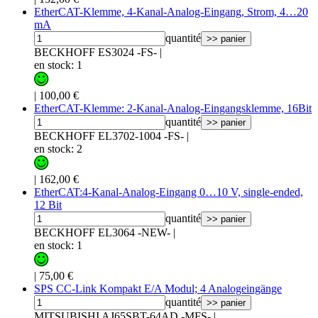
EtherCAT-Klemme, 4-Kanal-Analog-Eingang, Strom, 4…20
mA
quantité
>> panier
BECKHOFF ES3024 -FS-
|
en stock: 1
|
100,00 €
EtherCAT-Klemme: 2-Kanal-Analog-Eingangsklemme, 16Bit
quantité
>> panier
BECKHOFF EL3702-1004 -FS-
|
en stock: 2
|
162,00 €
EtherCAT:4-Kanal-Analog-Eingang 0…10 V, single-ended,
12 Bit
quantité
>> panier
BECKHOFF EL3064 -NEW-
|
en stock: 1
|
75,00 €
SPS CC-Link Kompakt E/A Modul; 4 Analogeingänge
quantité
>> panier
MITSUBISHI AJ65SBT-64AD -MFS-
|