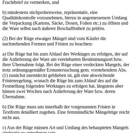
Frachtbrief zu vermerken, und
b) mindestens stichprobenweise, repräsentativ, eine
Qualitätskontrolle vorzunehmen, hierzu in angemessenem Umfang
die Verpackung (Kartons, Säcke, Dosen, Folien etc.) zu öffnen und
die Ware selbst nach äußerer Beschaffenheit zu prüfen.
(2) Bei der Rüge etwaiger Mängel sind vom Käufer die
nachstehenden Formen und Fristen zu beachten:
a) Die Rüge hat bis zum Ablauf des Werktages zu erfolgen, der auf
die Anlieferung der Ware am vereinbarten Bestimmungsort bzw.
ihrer Übernahme folgt. Bei der Rüge eines verdeckten Mangels, der
trotz ordnungsgemäßer Erstuntersuchung gem. vorstehendem Abs.
(1) zunächst unentdeckt geblieben ist, gilt eine abweichende
Fristenregelung, wonach die Rüge bis zum Ablauf des auf die
Feststellung folgenden Werktages zu erfolgen hat, längstens aber
binnen zwei Wochen nach Anlieferung der Ware bzw. deren
Übernahme.
b) Die Rüge muss uns innerhalb der vorgenannten Fristen in
Textform detailliert zugehen. Eine fernmündliche Mängelrüge reicht
nicht aus.
c) Aus der Rüge müssen Art und Umfang des behaupteten Mangels
eindeutig zu entnehmen sein.