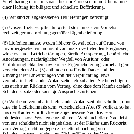
Vereinbarung durch uns nach bestem Ermessen, ohne Übernahme
einer Haftung für billigste und schnellste Beförderung.
(4) Wir sind zu angemessenen Teillieferungen berechtigt.
(5) Unsere Lieferverpflichtung steht stets unter dem Vorbehalt
rechtzeitiger und ordnungsgemäßer Eigenbelieferung.
(6) Lieferhemmnisse wegen höherer Gewalt oder auf Grund von
unvorhergesehenen und nicht von uns zu vertretenden Ereignissen,
wie etwa auch Betriebsstörungen, Streik, Aussperrung, behördliche
Anordnungen, nachträglicher Wegfall von Ausfuhr- oder
Einfuhrmöglichkeiten sowie unser Eigenbelieferungsvorbehalt gem.
vorstehendem Abs. (5) entbinden uns für die Dauer und den
Umfang ihrer Einwirkungen von der Verpflichtung, etwa
vereinbarte Liefer- oder Abladezeiten einzuhalten. Sie berechtigen
uns auch zum Rücktritt vom Vertrag, ohne dass dem Käufer deshalb
Schadensersatz oder sonstige Ansprüche zustehen.
(7) Wird eine vereinbarte Liefer- oder Abladezeit überschritten, ohne
dass ein Lieferhemmnis gem. vorstehendem Abs. (6) vorliegt, so hat
uns der Käufer schriftlich eine angemessene Nachfrist von
mindestens zwei Wochen einzuräumen. Wird auch diese Nachfrist
von uns schuldhaft nicht eingehalten, ist der Käufer zum Rücktritt
vom Vertrag, nicht hingegen zur Geltendmachung von
Schadensersatzansprüchen aus Nichterfüllung oder Verzug,