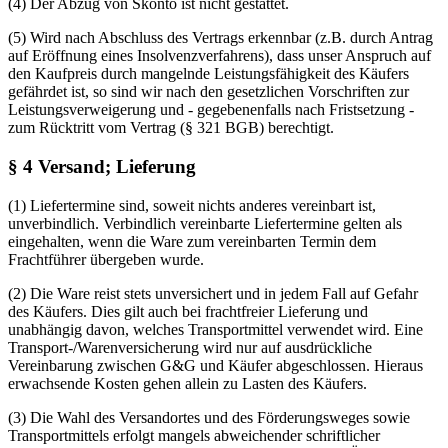
(4) Der Abzug von Skonto ist nicht gestattet.
(5) Wird nach Abschluss des Vertrags erkennbar (z.B. durch Antrag
auf Eröffnung eines Insolvenzverfahrens), dass unser Anspruch auf
den Kaufpreis durch mangelnde Leistungsfähigkeit des Käufers
gefährdet ist, so sind wir nach den gesetzlichen Vorschriften zur
Leistungsverweigerung und - gegebenenfalls nach Fristsetzung -
zum Rücktritt vom Vertrag (§ 321 BGB) berechtigt.
§ 4 Versand; Lieferung
(1) Liefertermine sind, soweit nichts anderes vereinbart ist,
unverbindlich. Verbindlich vereinbarte Liefertermine gelten als
eingehalten, wenn die Ware zum vereinbarten Termin dem
Frachtführer übergeben wurde.
(2) Die Ware reist stets unversichert und in jedem Fall auf Gefahr
des Käufers. Dies gilt auch bei frachtfreier Lieferung und
unabhängig davon, welches Transportmittel verwendet wird. Eine
Transport-/Warenversicherung wird nur auf ausdrückliche
Vereinbarung zwischen G&G und Käufer abgeschlossen. Hieraus
erwachsende Kosten gehen allein zu Lasten des Käufers.
(3) Die Wahl des Versandortes und des Förderungsweges sowie
Transportmittels erfolgt mangels abweichender schriftlicher