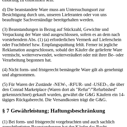
d) Die beanstandete Ware muss am Untersuchungsort zur
Besichtigung durch uns, unseren Lieferanten oder von uns
beauftragte Sachverständige bereitgehalten werden.
(3) Beanstandungen in Bezug auf Stückzahl, Gewichte und
Verpackung der Ware sind ausgeschlossen, sofern es an dem nach
vorstehendem Abs. (1) (a) erforderlichen Vermerk auf Lieferschein
oder Frachtbrief bzw. Empfangsquittung fehlt. Ferner ist jegliche
Reklamation ausgeschlossen, sobald der Käufer die gelieferte Ware
vermischt, weiterverwendet, weiterveräußert oder mit ihrer Be- oder
Verarbeitung begonnen hat.
(4) Nicht form- und fristgerecht bemängelte Ware gilt als genehmigt
und abgenommen.
(5) Für Waren der Zustände -NEW-, -RFUR- und -USED-, die über
den Conrad Marketplace (Waren dort als "Refur"/"Refurbished"
gekennzeichnet) gekauft wurden, gewährt die G&G Käufern ein 14-
tägiges Rückgaberecht. Die Versandkosten trägt die G&G.
§ 7 Gewährleistung; Haftungsbeschränkung
(1) Bei form- und fristgerecht vorgebrachten und auch sachlich
gerechtfertigten Beanstandungen hat der Käufer das Recht,