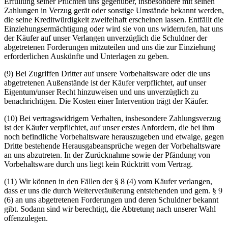
Erfüllung seiner Pflichten uns gegenüber, insbesondere mit seinen
Zahlungen in Verzug gerät oder sonstige Umstände bekannt werden,
die seine Kreditwürdigkeit zweifelhaft erscheinen lassen. Entfällt die
Einziehungsermächtigung oder wird sie von uns widerrufen, hat uns
der Käufer auf unser Verlangen unverzüglich die Schuldner der
abgetretenen Forderungen mitzuteilen und uns die zur Einziehung
erforderlichen Auskünfte und Unterlagen zu geben.
(9) Bei Zugriffen Dritter auf unsere Vorbehaltsware oder die uns
abgetretenen Außenstände ist der Käufer verpflichtet, auf unser
Eigentum/unser Recht hinzuweisen und uns unverzüglich zu
benachrichtigen. Die Kosten einer Intervention trägt der Käufer.
(10) Bei vertragswidrigem Verhalten, insbesondere Zahlungsverzug
ist der Käufer verpflichtet, auf unser erstes Anfordern, die bei ihm
noch befindliche Vorbehaltsware herauszugeben und etwaige, gegen
Dritte bestehende Herausgabeansprüche wegen der Vorbehaltsware
an uns abzutreten. In der Zurücknahme sowie der Pfändung von
Vorbehaltsware durch uns liegt kein Rücktritt vom Vertrag.
(11) Wir können in den Fällen der § 8 (4) vom Käufer verlangen,
dass er uns die durch Weiterveräußerung entstehenden und gem. § 9
(6) an uns abgetretenen Forderungen und deren Schuldner bekannt
gibt. Sodann sind wir berechtigt, die Abtretung nach unserer Wahl
offenzulegen.