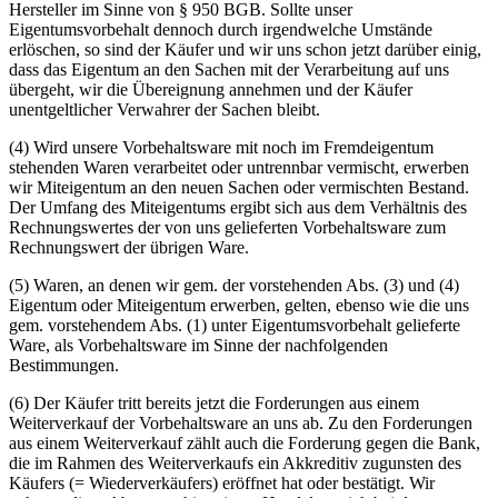
Hersteller im Sinne von § 950 BGB. Sollte unser
Eigentumsvorbehalt dennoch durch irgendwelche Umstände
erlöschen, so sind der Käufer und wir uns schon jetzt darüber einig,
dass das Eigentum an den Sachen mit der Verarbeitung auf uns
übergeht, wir die Übereignung annehmen und der Käufer
unentgeltlicher Verwahrer der Sachen bleibt.
(4) Wird unsere Vorbehaltsware mit noch im Fremdeigentum
stehenden Waren verarbeitet oder untrennbar vermischt, erwerben
wir Miteigentum an den neuen Sachen oder vermischten Bestand.
Der Umfang des Miteigentums ergibt sich aus dem Verhältnis des
Rechnungswertes der von uns gelieferten Vorbehaltsware zum
Rechnungswert der übrigen Ware.
(5) Waren, an denen wir gem. der vorstehenden Abs. (3) und (4)
Eigentum oder Miteigentum erwerben, gelten, ebenso wie die uns
gem. vorstehendem Abs. (1) unter Eigentumsvorbehalt gelieferte
Ware, als Vorbehaltsware im Sinne der nachfolgenden
Bestimmungen.
(6) Der Käufer tritt bereits jetzt die Forderungen aus einem
Weiterverkauf der Vorbehaltsware an uns ab. Zu den Forderungen
aus einem Weiterverkauf zählt auch die Forderung gegen die Bank,
die im Rahmen des Weiterverkaufs ein Akkreditiv zugunsten des
Käufers (= Wiederverkäufers) eröffnet hat oder bestätigt. Wir