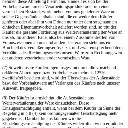
nehmen diese Abtretung hiermit an. Handelt es sich bei der
Vorbehaltsware um ein Verarbeitungsprodukt oder um einen
vermischten Bestand, worin neben von uns gelieferter Ware nur
solche Gegenstände enthalten sind, die entweder dem Käufer
gehörten oder aber ihm von Dritten nur unter dem so genannten
einfachen Eigentumsvorbehalt geliefert worden sind, so tritt der
Käufer die gesamte Forderung aus Weiterveräußerung der Ware an
uns ab. Im anderen Falle, also bei einem Zusammentreffen von
Vorauszessionen an uns und andere Lieferanten steht uns ein
Bruchteil des Veräußerungserlöses zu, und zwar entsprechend dem
Verhältnis des Rechnungswertes unsere Ware zum Rechnungswert
der anderen verarbeiteten oder vermischten Ware.
(7) Soweit unsere Forderungen insgesamt durch die vorstehend
erklärten Abtretungen bzw. Vorbehalte zu mehr als 125%
zweifelsfrei besichert sind, wird der Überschuss der Außenstände
bzw. der Vorbehaltsware auf Verlangen des Käufers nach unserer
Auswahl freigegeben.
(8) Der Käufer ist ermächtigt, die Außenstände aus
Weiterveräußerung der Ware einzuziehen. Diese
Einzugsermächtigung entfällt, wenn bei dem Käufer im Sinne der
Regelung in § 8 (4) kein ordnungsgemäßer Geschäftsgang mehr
gegeben ist. Darüber hinaus können wir die
Einziehungsermächtigung des Käufers widerrufen, wenn er mit der