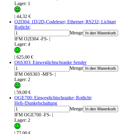
Lager: 1
|
44,32 €
O2I304: 1D/2D-Codeleser; Ethernet; RS232; Lichtart
Rotlicht;
Menge
In den Warenkorb
IFM O2I304 -FS-
|
Lager: 4
|
625,00 €
O6S303: Einweglichtschranke Sender
Menge
In den Warenkorb
IFM O6S303 -MFS-
|
Lager: 2
|
59,00 €
OGE700: Einweglichtschranke; Rotlicht;
Hell-/Dunkelschaltung
Menge
In den Warenkorb
IFM OGE700 -FS-
|
Lager: 2
|
77,00 €