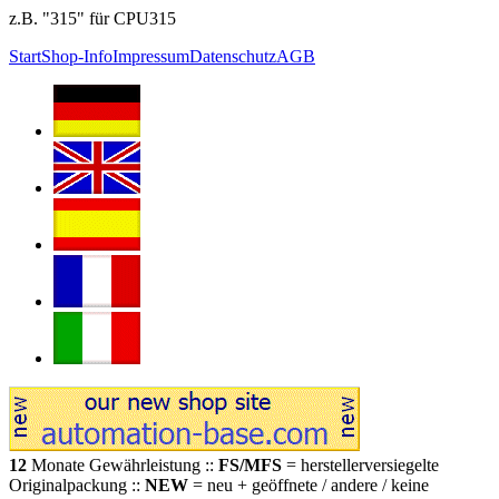
z.B. "315" für CPU315
Start
Shop-Info
Impressum
Datenschutz
AGB
12
Monate Gewährleistung ::
FS/MFS
= herstellerversiegelte
Originalpackung ::
NEW
= neu + geöffnete / andere / keine