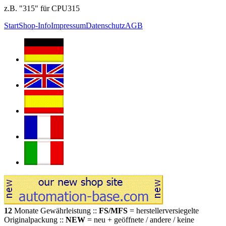
z.B. "315" für CPU315
Start
Shop-Info
Impressum
Datenschutz
AGB
12
Monate Gewährleistung ::
FS/MFS
= herstellerversiegelte
Originalpackung ::
NEW
= neu + geöffnete / andere / keine