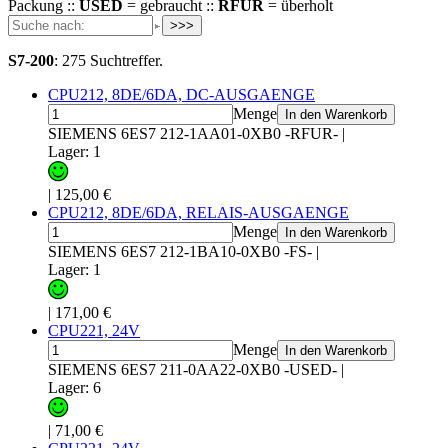
Packung ::
USED
= gebraucht ::
RFUR
= überholt
>>>
S7-200
:
275 Suchtreffer.
CPU212, 8DE/6DA, DC-AUSGAENGE
Menge
In den Warenkorb
SIEMENS 6ES7 212-1AA01-0XB0 -RFUR-
|
Lager: 1
|
125,00 €
CPU212, 8DE/6DA, RELAIS-AUSGAENGE
Menge
In den Warenkorb
SIEMENS 6ES7 212-1BA10-0XB0 -FS-
|
Lager: 1
|
171,00 €
CPU221, 24V
Menge
In den Warenkorb
SIEMENS 6ES7 211-0AA22-0XB0 -USED-
|
Lager: 6
|
71,00 €